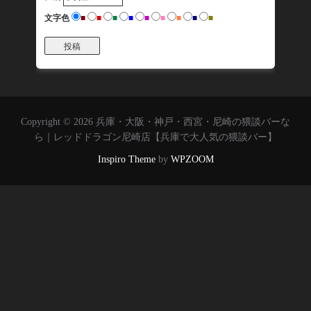
文字色
■
■
■
■
■
■
■
■
■
投稿
Copyright © 2026 兵庫・大阪・神戸・西宮・尼崎の猥談バーな
ら｜レッドドラゴン尼崎店【兵庫で大人気の猥談バー】
Inspiro Theme
by
WPZOOM