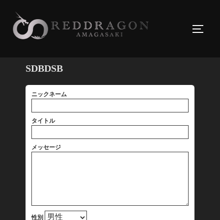
コ
ン
サイド
テ
ン
ツ
SDBDSB
へ
ス
ニックネーム
キ
ッ
タイトル
プ
メッセージ
性別