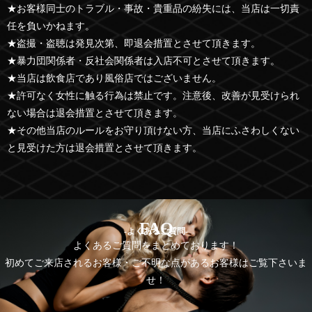
★お客様同士のトラブル・事故・貴重品の紛失には、当店は一切責
任を負いかねます。
★盗撮・盗聴は発見次第、即退会措置とさせて頂きます。
★暴力団関係者・反社会関係者は入店不可とさせて頂きます。
★当店は飲食店であり風俗店ではございません。
★許可なく女性に触る行為は禁止です。注意後、改善が見受けられ
ない場合は退会措置とさせて頂きます。
★その他当店のルールをお守り頂けない方、当店にふさわしくない
と見受けた方は退会措置とさせて頂きます。
FAQ
-よくあるご質問-
よくあるご質問をまとめております！
初めてご来店されるお客様・ご不明な点があるお客様はご覧下さいま
せ！