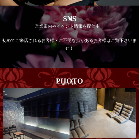
SNS
- X -
営業案内やイベント情報を配信中！
初めてご来店されるお客様・ご不明な点があるお客様はご覧下さいま
せ！
PHOTO
– 店内写真 –