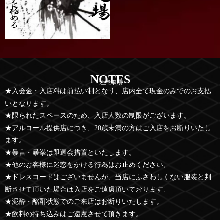
NOTES
– 注意事項 –
★入会金・入店料は前払い制となり、店内全て現金のみでのお支払
いとなります。
★限られたスペースのため、入店人数の制限がございます。
★アルコール提供店につき、20歳未満の方はご入店をお断りいたし
ます。
★暴言・暴挙は即退会措置といたします。
★他のお客様に迷惑をかける行為はお止めください。
★ドレスコードはございませんが、当店にふさわしくない服装と判
断させて頂いた場合は入店をご遠慮頂いております。
★泥酔・酩酊状態でのご来店はお断りいたします。
★飲料の持ち込みはご遠慮させて頂きます。