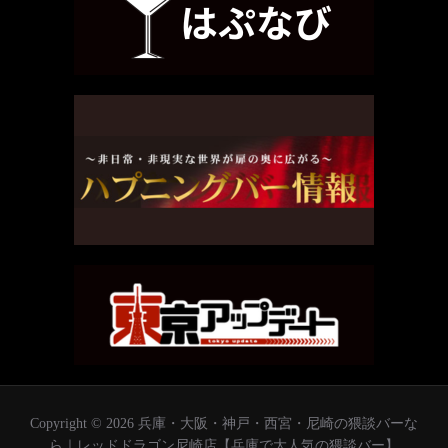
Copyright © 2026 兵庫・大阪・神戸・西宮・尼崎の猥談バーな
ら｜レッドドラゴン尼崎店【兵庫で大人気の猥談バー】