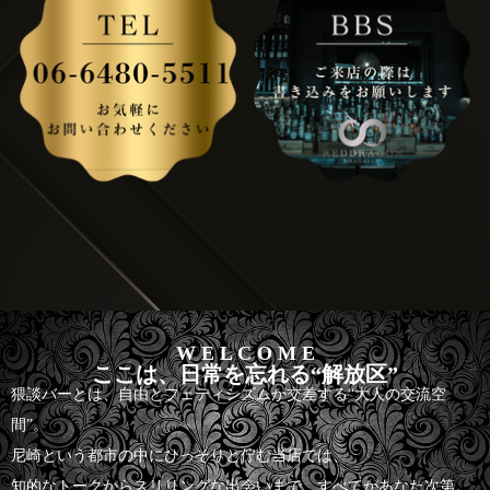
W E L C O M E
ここは、日常を忘れる“解放区”
猥談バーとは、自由とフェティシズムが交差する“大人の交流空
間”。
尼崎という都市の中にひっそりと佇む当店では、
知的なトークからスリリングな出会いまで、すべてがあなた次第。