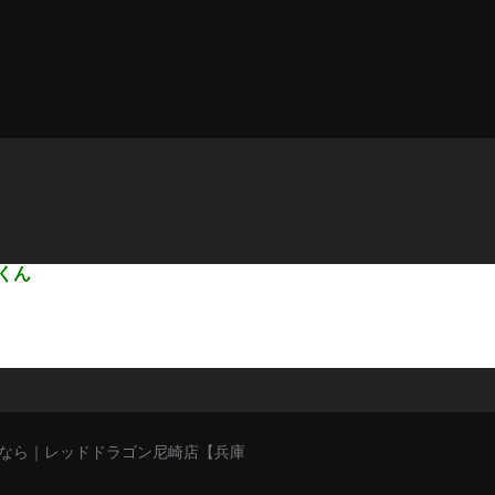
くん
猥談バーなら｜レッドドラゴン尼崎店【兵庫