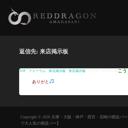
コ
ン
テ
ン
ツ
へ
返信先: 来店掲示板
ス
キ
ッ
こう
TOP
›
フォーラム
›
来店掲示板
›
来店掲示板
›
返信先: 来店掲示板
プ
ありがと
Copyright © 2026 兵庫・大阪・神戸・西宮・尼崎の
で大人気の猥談バー】