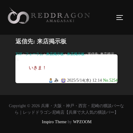
コ
ン
サイド
テ
ン
ツ
返信先: 来店掲示板
へ
ス
TOP
›
フォーラム
›
来店掲示板
›
来店掲示板
›
返信先: 来店掲示
板
キ
いきま！
ッ
プ
み
2025/5/14(水) 12:14
No.5254
Copyright © 2026 兵庫・大阪・神戸・西宮・尼崎の猥談バーな
ら｜レッドドラゴン尼崎店【兵庫で大人気の猥談バー】
Inspiro Theme
by
WPZOOM