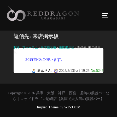
コ
ン
サイド
テ
ン
ツ
返信先: 来店掲示板
へ
ス
TOP
›
フォーラム
›
来店掲示板
›
来店掲示板
›
返信先: 来店掲示
板
キ
20時前位に伺います。
ッ
プ
まぁさん
2025/5/13(火) 19:25
No.5245
Copyright © 2026 兵庫・大阪・神戸・西宮・尼崎の猥談バーな
ら｜レッドドラゴン尼崎店【兵庫で大人気の猥談バー】
Inspiro Theme
by
WPZOOM