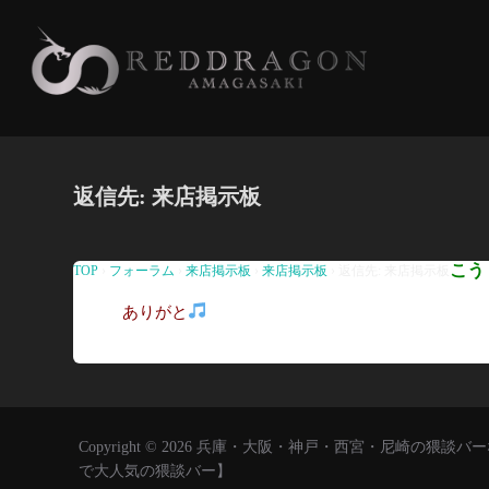
コ
ン
テ
ン
ツ
へ
返信先: 来店掲示板
ス
キ
ッ
こう
TOP
›
フォーラム
›
来店掲示板
›
来店掲示板
›
返信先: 来店掲示板
プ
ありがと
Copyright © 2026 兵庫・大阪・神戸・西宮・尼崎の
で大人気の猥談バー】