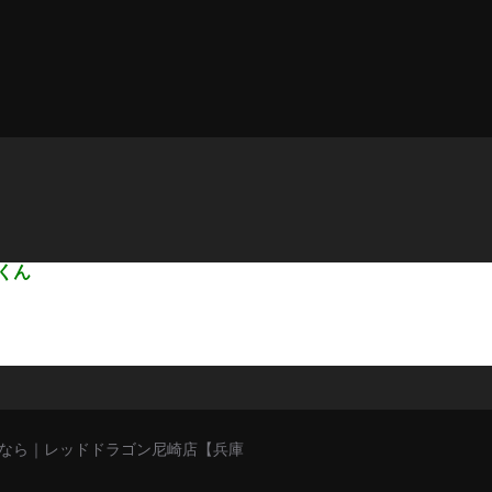
くん
猥談バーなら｜レッドドラゴン尼崎店【兵庫