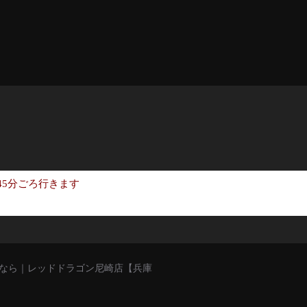
時45分ごろ行きます
猥談バーなら｜レッドドラゴン尼崎店【兵庫