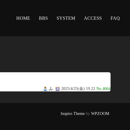
HOME
BBS
SYSTEM
ACCESS
FAQ
ふ
2025/4/25(金) 19:22
No.4664
Inspiro Theme
by
WPZOOM