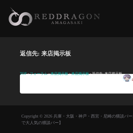
コ
ン
テ
ン
ツ
へ
返信先: 来店掲示板
ス
キ
ッ
TOP
›
フォーラム
›
来店掲示板
›
来店掲示板
›
返信先: 来店掲示板
プ
19
Copyright © 2026 兵庫・大阪・神戸・西宮・尼崎の
で大人気の猥談バー】