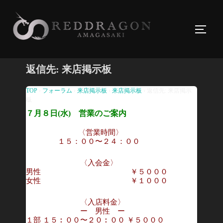
コ
ン
サイド
テ
ン
ツ
返信先: 来店掲示板
へ
ス
TOP
›
フォーラム
›
来店掲示板
›
来店掲示板
›
返信先: 来店掲示
板
キ
７月８日(水) 営業のご案内
ッ
プ
〈営業時間〉
１５：００〜２４：００
〈入会金〉
男性 ￥５０００
女性 ￥１０００
〈入店料金〉
ー 男性 ー
１部 １５︰００〜２０︰００ ￥５０００