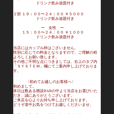
ドリンク飲み放題付き
２部 １９︰００〜２４︰００ ￥５０００
ドリンク飲み放題付き
ー 女性 ー
１５：００〜２４：００ ￥１０００
ドリンク飲み放題付き
当店にはカップル枠はございません。
性別に応じての料金となりますので、ご理解の程
よろしくお願い致します。
その他ご不明な点につきましては、右上のタブ内
「ＳＹＳＴＥＭ」欄にてご案内申し上げておりま
す。
〈初めてお越しのお客様へ〉
初めまして。
本日は数ある猥談BARの中より当店をお選びいた
だき、誠にありがとうございます。
ご来店を心よりお待ち申し上げております。
どうぞ道中お気をつけてお越しくださいませ。