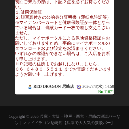
初回ご来店の際は、下記２点を必ずお持ちくださ
い。
１.健康保険証
２.顔写真付きの公的身分証明書（運転免許証等）
※マイナンバーカードと健康保険証が一体となっ
ている場合は、当該カード一枚で差し支えござい
ません。
ただし、マイナポータルによる保険資格確認をお
願いしておりますため、事前にマイナポータルの
ダウンロードおよび設定をお済ませください。
いずれかの確認ができない場合は、ご入店をお断
り申し上げます。
ＨＰ記載の住所までお越しになりましたら、
０６−６４８０−５５１１ までお電話くださいます
ようお願い申し上げます。
RED DRAGON 尼崎店
2026/7/8(水) 14:50
No.11671
Copyright © 2026 兵庫・大阪・神戸・西宮・尼崎の猥談バーな
ら｜レッドドラゴン尼崎店【兵庫で大人気の猥談バー】