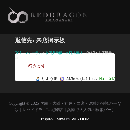
コ
ン
サイド
テ
ン
ツ
返信先: 来店掲示板
へ
ス
TOP
›
フォーラム
›
来店掲示板
›
来店掲示板
›
返信先: 来店掲示
板
キ
行きます
ッ
プ
りょうま
2026/7/5(日) 15:27
No.11647
Copyright © 2026 兵庫・大阪・神戸・西宮・尼崎の猥談バーな
ら｜レッドドラゴン尼崎店【兵庫で大人気の猥談バー】
Inspiro Theme
by
WPZOOM