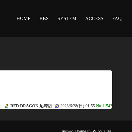
HOME
BBS
SYSTEM
ACCESS
FAQ
RED DRAGON 尼崎店
2026/6/28(日) 01:55
No.11543
Inspiro Theme
by
WPZOOM