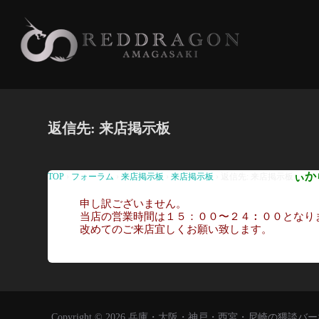
コ
ン
テ
ン
ツ
へ
返信先: 来店掲示板
ス
キ
ッ
ぃか
TOP
›
フォーラム
›
来店掲示板
›
来店掲示板
›
返信先: 来店掲示板
プ
申し訳ございません。
当店の営業時間は１５：００〜２４︰００となり
改めてのご来店宜しくお願い致します。
Copyright © 2026 兵庫・大阪・神戸・西宮・尼崎の