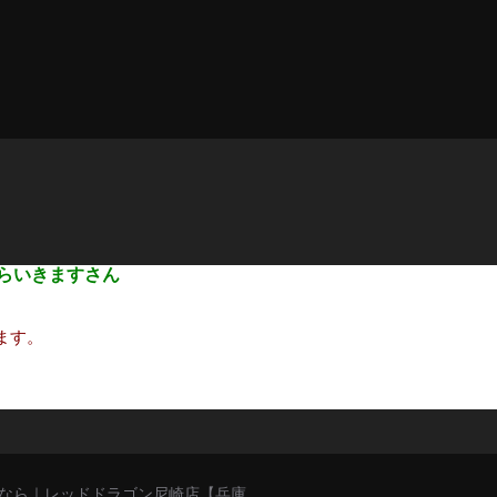
らいきますさん
ます。
猥談バーなら｜レッドドラゴン尼崎店【兵庫