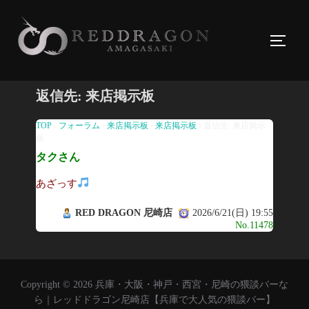
コ
ン
サイド
テ
ン
ツ
返信先: 来店掲示板
へ
ス
TOP
›
フォーラム
›
来店掲示板
›
来店掲示板
›
返信先: 来店掲示
板
キ
タクさん
ッ
プ
あざっす
RED DRAGON 尼崎店
2026/6/21(日) 19:55
No.11478
Copyright © 2026 兵庫・大阪・神戸・西宮・尼崎の猥談バーな
ら｜レッドドラゴン尼崎店【兵庫で大人気の猥談バー】