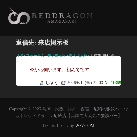
コ
ン
サイド
テ
ン
ツ
返信先: 来店掲示板
へ
ス
TOP
›
フォーラム
›
来店掲示板
›
来店掲示板
›
返信先: 来店掲示
板
キ
今から伺います、初めてです
ッ
プ
しょう
2026/6/12(金) 22:03
No.11369
Copyright © 2026 兵庫・大阪・神戸・西宮・尼崎の猥談バーな
ら｜レッドドラゴン尼崎店【兵庫で大人気の猥談バー】
Inspiro Theme
by
WPZOOM