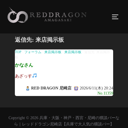
コ
ン
サイド
テ
ン
ツ
返信先: 来店掲示板
へ
ス
TOP
›
フォーラム
›
来店掲示板
›
来店掲示板
›
返信先: 来店掲示
板
キ
かなさん
ッ
プ
あざっす
RED DRAGON 尼崎店
2026/6/11(木) 20:24
No.11359
Copyright © 2026 兵庫・大阪・神戸・西宮・尼崎の猥談バーな
ら｜レッドドラゴン尼崎店【兵庫で大人気の猥談バー】