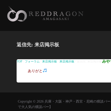
コ
ン
テ
ン
ツ
へ
返信先: 来店掲示板
ス
キ
ッ
みや
TOP
›
フォーラム
›
来店掲示板
›
来店掲示板
›
返信先: 来店掲示板
プ
ありがと
Copyright © 2026 兵庫・大阪・神戸・西宮・尼崎の
で大人気の猥談バー】