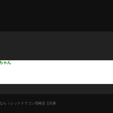
ちゃん
猥談バーなら｜レッドドラゴン尼崎店【兵庫