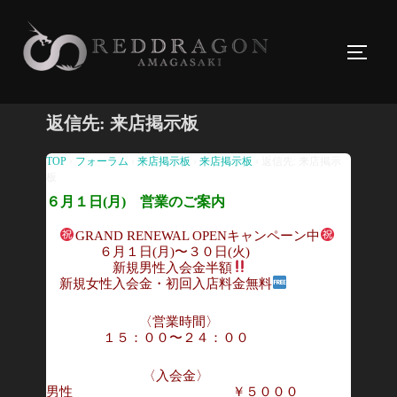
コ
ン
サイド
テ
ン
ツ
返信先: 来店掲示板
へ
ス
TOP
›
フォーラム
›
来店掲示板
›
来店掲示板
›
返信先: 来店掲示
板
キ
６月１日(月) 営業のご案内
ッ
プ
GRAND RENEWAL OPENキャンペーン中
６月１日(月)〜３０日(火)
新規男性入会金半額
新規女性入会金・初回入店料金無料
〈営業時間〉
１５：００〜２４：００
〈入会金〉
男性 ￥５０００