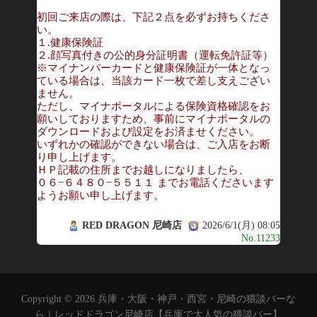
初回ご来店の際は、下記２点を必ずお持ちくださ
い。
１.健康保険証
２.顔写真付きの公的身分証明書（運転免許証等）
※マイナンバーカードと健康保険証が一体となっ
ている場合は、当該カード一枚で差し支えござい
ません。
ただし、マイナポータルによる保険資格確認をお
願いしておりますため、事前にマイナポータルの
ダウンロードおよび設定をお済ませください。
いずれかの確認ができない場合は、ご入店をお断
り申し上げます。
ＨＰ記載の住所までお越しになりましたら、
０６−６４８０−５５１１ までお電話くださいます
ようお願い申し上げます。
RED DRAGON 尼崎店
2026/6/1(月) 08:05
No.11233
Copyright © 2026 兵庫・大阪・神戸・西宮・尼崎の猥談バーな
ら｜レッドドラゴン尼崎店【兵庫で大人気の猥談バー】