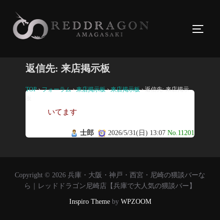
コ
ン
サイド
テ
ン
ツ
返信先: 来店掲示板
へ
ス
TOP
›
フォーラム
›
来店掲示板
›
来店掲示板
›
返信先: 来店掲示
板
キ
いてます
ッ
プ
士郎
2026/5/31(日) 13:07
No.11201
Copyright © 2026 兵庫・大阪・神戸・西宮・尼崎の猥談バーな
ら｜レッドドラゴン尼崎店【兵庫で大人気の猥談バー】
Inspiro Theme
by
WPZOOM