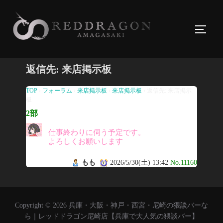
コ
ン
サイド
テ
ン
ツ
返信先: 来店掲示板
へ
ス
TOP
›
フォーラム
›
来店掲示板
›
来店掲示板
›
返信先: 来店掲示
板
キ
2部
ッ
プ
仕事終わりに伺う予定です。
よろしくお願いします
もも
2026/5/30(土) 13:42
No.11160
Copyright © 2026 兵庫・大阪・神戸・西宮・尼崎の猥談バーな
ら｜レッドドラゴン尼崎店【兵庫で大人気の猥談バー】