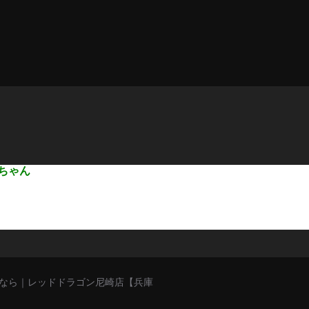
ちゃん
猥談バーなら｜レッドドラゴン尼崎店【兵庫