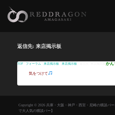
コ
ン
テ
ン
ツ
へ
返信先: 来店掲示板
ス
キ
ッ
かん
TOP
›
フォーラム
›
来店掲示板
›
来店掲示板
›
返信先: 来店掲示板
プ
気をつけて
Copyright © 2026 兵庫・大阪・神戸・西宮・尼崎の
で大人気の猥談バー】