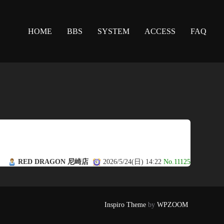
HOME
BBS
SYSTEM
ACCESS
FAQ
RED DRAGON 尼崎店
2026/5/24(日) 14:22
No.11125
Inspiro Theme
by
WPZOOM