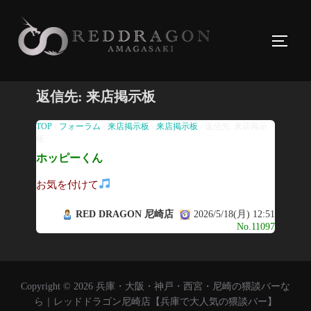
コ
ン
サイド
テ
ン
ツ
返信先: 来店掲示板
へ
ス
TOP
›
フォーラム
›
来店掲示板
›
来店掲示板
›
返信先: 来店掲示
板
キ
ホッピーくん
ッ
プ
お気を付けて
RED DRAGON 尼崎店
2026/5/18(月) 12:51
No.11097
Copyright © 2026 兵庫・大阪・神戸・西宮・尼崎の猥談バーな
ら｜レッドドラゴン尼崎店【兵庫で大人気の猥談バー】