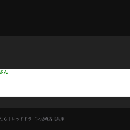
さん
猥談バーなら｜レッドドラゴン尼崎店【兵庫