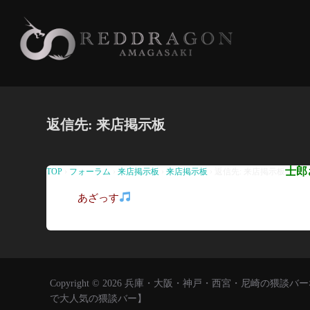
コ
ン
テ
ン
ツ
へ
返信先: 来店掲示板
ス
キ
ッ
士郎
TOP
›
フォーラム
›
来店掲示板
›
来店掲示板
›
返信先: 来店掲示板
プ
あざっす
Copyright © 2026 兵庫・大阪・神戸・西宮・尼崎の
で大人気の猥談バー】