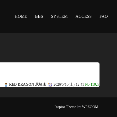
HOME
BBS
SYSTEM
ACCESS
FAQ
RED DRAGON 尼崎店
2026/5/16(土) 12:41
No.11027
Inspiro Theme
by
WPZOOM