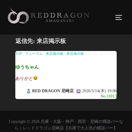
コ
ン
サイド
テ
ン
ツ
返信先: 来店掲示板
へ
ス
TOP
›
フォーラム
›
来店掲示板
›
来店掲示板
›
返信先: 来店掲示
板
キ
ゆうちゃん
ッ
プ
ありがと
RED DRAGON 尼崎店
2026/5/14(木) 19:06
No.11013
Copyright © 2026 兵庫・大阪・神戸・西宮・尼崎の猥談バーな
ら｜レッドドラゴン尼崎店【兵庫で大人気の猥談バー】