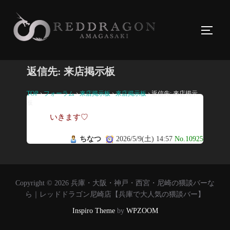
コ
ン
サイド
テ
ン
ツ
返信先: 来店掲示板
へ
ス
TOP
›
フォーラム
›
来店掲示板
›
来店掲示板
›
返信先: 来店掲示
板
キ
いきます♡
ッ
プ
ちなつ
2026/5/9(土) 14:57
No.10925
Copyright © 2026 兵庫・大阪・神戸・西宮・尼崎の猥談バーな
ら｜レッドドラゴン尼崎店【兵庫で大人気の猥談バー】
Inspiro Theme
by
WPZOOM