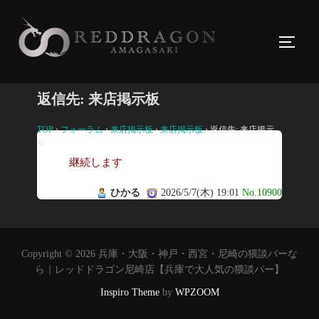
コ
ン
サイド
テ
ン
ツ
返信先: 来店掲示板
へ
ス
TOP
›
フォーラム
›
来店掲示板
›
来店掲示板
›
返信先: 来店掲示
板
キ
継続します
ッ
プ
ひかる
2026/5/7(木) 19:01
No.10900
Copyright © 2026 兵庫・大阪・神戸・西宮・尼崎の猥談バーな
ら｜レッドドラゴン尼崎店【兵庫で大人気の猥談バー】
Inspiro Theme
by
WPZOOM