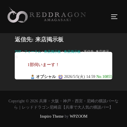
コ
ン
サイド
テ
ン
ツ
返信先: 来店掲示板
へ
ス
TOP
›
フォーラム
›
来店掲示板
›
来店掲示板
›
返信先: 来店掲示
板
キ
1部伺いまーす！
ッ
プ
オブシャル
2026/5/5(火) 14:59
No.10855
Copyright © 2026 兵庫・大阪・神戸・西宮・尼崎の猥談バーな
ら｜レッドドラゴン尼崎店【兵庫で大人気の猥談バー】
Inspiro Theme
by
WPZOOM