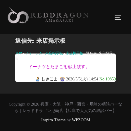
コ
ン
サイド
テ
ン
ツ
返信先: 来店掲示板
へ
ス
TOP
›
フォーラム
›
来店掲示板
›
来店掲示板
›
返信先: 来店掲示
板
キ
ドーナツとたまごを献上致す。
ッ
プ
しきこま
2026/5/5(火) 14:54
No.10850
Copyright © 2026 兵庫・大阪・神戸・西宮・尼崎の猥談バーな
ら｜レッドドラゴン尼崎店【兵庫で大人気の猥談バー】
Inspiro Theme
by
WPZOOM