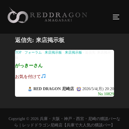
コ
ン
サイド
テ
ン
ツ
返信先: 来店掲示板
へ
ス
TOP
›
フォーラム
›
来店掲示板
›
来店掲示板
›
返信先: 来店掲示
板
キ
がっきーさん
ッ
プ
お気を付けて
RED DRAGON 尼崎店
2026/5/4(月) 20:20
No.10829
Copyright © 2026 兵庫・大阪・神戸・西宮・尼崎の猥談バーな
ら｜レッドドラゴン尼崎店【兵庫で大人気の猥談バー】