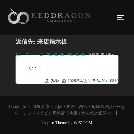
コ
ン
サイド
テ
ン
ツ
返信先: 来店掲示板
へ
ス
TOP
›
フォーラム
›
来店掲示板
›
来店掲示板
›
返信先: 来店掲示
板
キ
いくー
ッ
プ
みや
2026/5/4(月) 15:54
No.10819
Copyright © 2026 兵庫・大阪・神戸・西宮・尼崎の猥談バーな
ら｜レッドドラゴン尼崎店【兵庫で大人気の猥談バー】
Inspiro Theme
by
WPZOOM