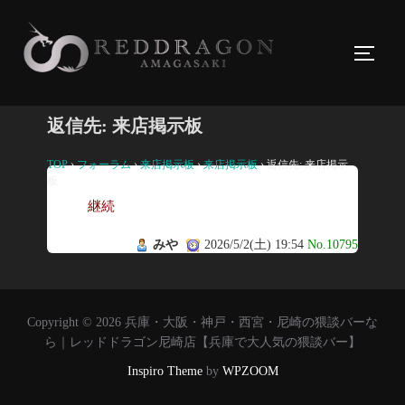
コ
ン
サイド
テ
ン
ツ
返信先: 来店掲示板
へ
ス
TOP
›
フォーラム
›
来店掲示板
›
来店掲示板
›
返信先: 来店掲示
板
キ
継続
ッ
プ
みや
2026/5/2(土) 19:54
No.10795
Copyright © 2026 兵庫・大阪・神戸・西宮・尼崎の猥談バーな
ら｜レッドドラゴン尼崎店【兵庫で大人気の猥談バー】
Inspiro Theme
by
WPZOOM