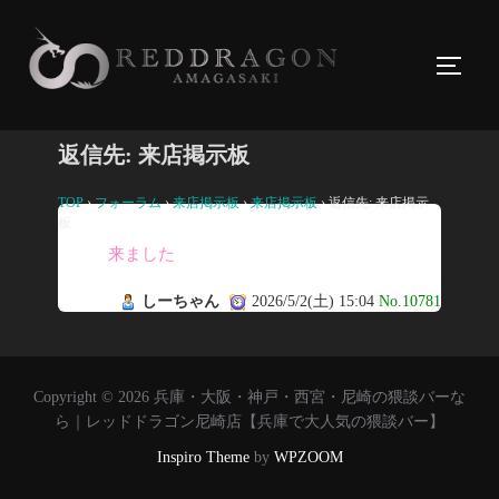
コ
ン
サイド
テ
ン
ツ
返信先: 来店掲示板
へ
ス
TOP
›
フォーラム
›
来店掲示板
›
来店掲示板
›
返信先: 来店掲示
板
キ
来ました
ッ
プ
しーちゃん
2026/5/2(土) 15:04
No.10781
Copyright © 2026 兵庫・大阪・神戸・西宮・尼崎の猥談バーな
ら｜レッドドラゴン尼崎店【兵庫で大人気の猥談バー】
Inspiro Theme
by
WPZOOM