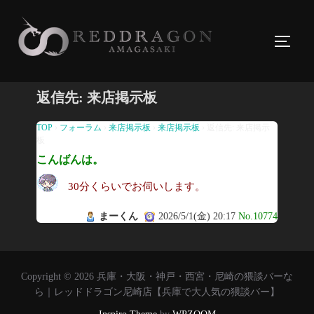
コ
ン
サイド
テ
ン
ツ
返信先: 来店掲示板
へ
ス
TOP
›
フォーラム
›
来店掲示板
›
来店掲示板
›
返信先: 来店掲示
板
キ
こんばんは。
ッ
プ
30分くらいでお伺いします。
まーくん
2026/5/1(金) 20:17
No.10774
Copyright © 2026 兵庫・大阪・神戸・西宮・尼崎の猥談バーな
ら｜レッドドラゴン尼崎店【兵庫で大人気の猥談バー】