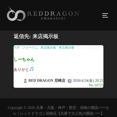
コ
ン
サイド
テ
ン
ツ
返信先: 来店掲示板
へ
ス
TOP
›
フォーラム
›
来店掲示板
›
来店掲示板
›
返信先: 来店掲示
板
キ
しーちゃん
ッ
プ
ありがと
RED DRAGON 尼崎店
2026/4/24(金) 20:21
No.10725
Copyright © 2026 兵庫・大阪・神戸・西宮・尼崎の猥談バーな
ら｜レッドドラゴン尼崎店【兵庫で大人気の猥談バー】