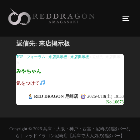
コ
ン
サイド
テ
ン
ツ
返信先: 来店掲示板
へ
ス
TOP
›
フォーラム
›
来店掲示板
›
来店掲示板
›
返信先: 来店掲示
板
キ
みやちゃん
ッ
プ
気をつけて
RED DRAGON 尼崎店
2026/4/18(土) 19:33
No.10673
Copyright © 2026 兵庫・大阪・神戸・西宮・尼崎の猥談バーな
ら｜レッドドラゴン尼崎店【兵庫で大人気の猥談バー】