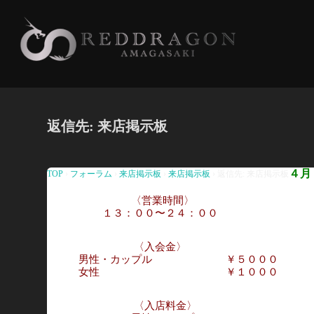
コ
ン
テ
ン
ツ
へ
返信先: 来店掲示板
ス
キ
ッ
４月
TOP
›
フォーラム
›
来店掲示板
›
来店掲示板
›
返信先: 来店掲示板
プ
〈営業時間〉
１３：００〜２４：００
〈入会金〉
男性・カップル ￥５０００
女性 ￥１０００
〈入店料金〉