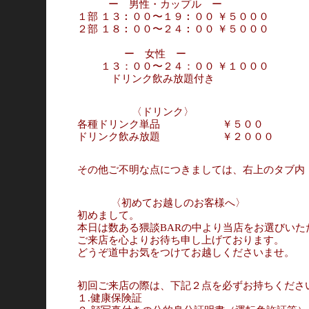
ー 男性・カップル ー
１部 １３︰００〜１９︰００ ￥５０００
２部 １８︰００〜２４︰００ ￥５０００
ー 女性 ー
１３：００〜２４：００ ￥１０００
ドリンク飲み放題付き
〈ドリンク〉
各種ドリンク単品 ￥５００
ドリンク飲み放題 ￥２０００
その他ご不明な点につきましては、右上のタブ内
〈初めてお越しのお客様へ〉
初めまして。
本日は数ある猥談BARの中より当店をお選びい
ご来店を心よりお待ち申し上げております。
どうぞ道中お気をつけてお越しくださいませ。
初回ご来店の際は、下記２点を必ずお持ちくださ
１.健康保険証