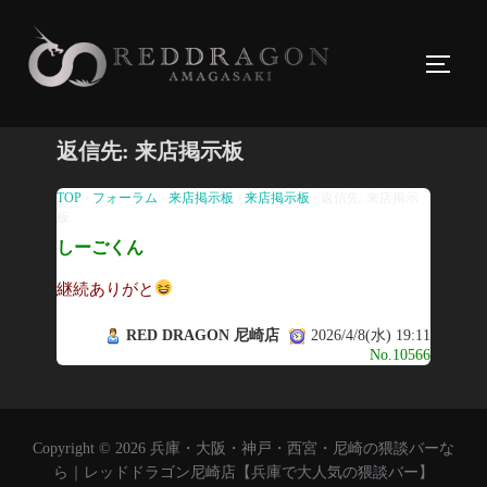
コ
ン
サイド
テ
ン
ツ
返信先: 来店掲示板
へ
ス
TOP
›
フォーラム
›
来店掲示板
›
来店掲示板
›
返信先: 来店掲示
板
キ
しーごくん
ッ
プ
継続ありがと
RED DRAGON 尼崎店
2026/4/8(水) 19:11
No.10566
Copyright © 2026 兵庫・大阪・神戸・西宮・尼崎の猥談バーな
ら｜レッドドラゴン尼崎店【兵庫で大人気の猥談バー】