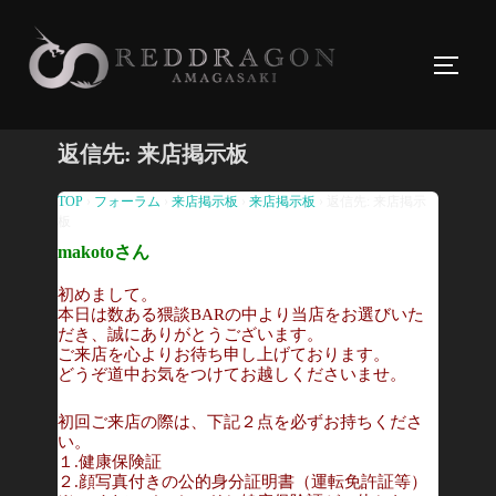
コ
ン
サイド
テ
ン
ツ
返信先: 来店掲示板
へ
ス
TOP
›
フォーラム
›
来店掲示板
›
来店掲示板
›
返信先: 来店掲示
板
キ
makotoさん
ッ
プ
初めまして。
本日は数ある猥談BARの中より当店をお選びいた
だき、誠にありがとうございます。
ご来店を心よりお待ち申し上げております。
どうぞ道中お気をつけてお越しくださいませ。
初回ご来店の際は、下記２点を必ずお持ちくださ
い。
１.健康保険証
２.顔写真付きの公的身分証明書（運転免許証等）