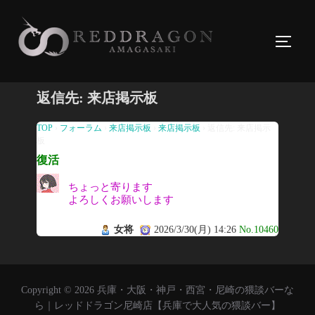
コ
ン
サイド
テ
ン
ツ
返信先: 来店掲示板
へ
ス
TOP
›
フォーラム
›
来店掲示板
›
来店掲示板
›
返信先: 来店掲示
板
キ
復活
ッ
プ
ちょっと寄ります
よろしくお願いします
女将
2026/3/30(月) 14:26
No.10460
Copyright © 2026 兵庫・大阪・神戸・西宮・尼崎の猥談バーな
ら｜レッドドラゴン尼崎店【兵庫で大人気の猥談バー】