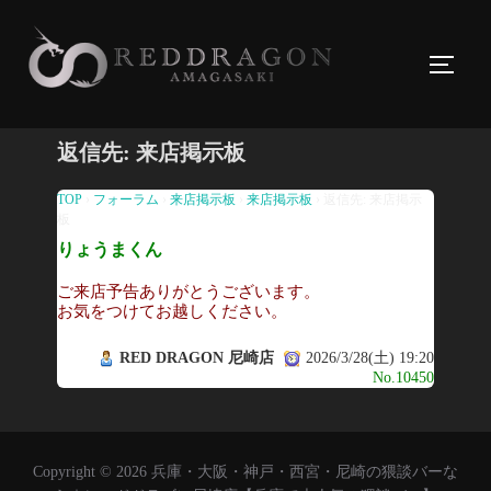
コ
ン
サイド
テ
ン
ツ
返信先: 来店掲示板
へ
ス
TOP
›
フォーラム
›
来店掲示板
›
来店掲示板
›
返信先: 来店掲示
板
キ
りょうまくん
ッ
プ
ご来店予告ありがとうございます。
お気をつけてお越しください。
RED DRAGON 尼崎店
2026/3/28(土) 19:20
No.10450
Copyright © 2026 兵庫・大阪・神戸・西宮・尼崎の猥談バーな