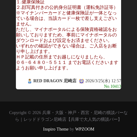
１.健康保険証
２.顔写真付きの公的身分証明書（運転免許証等）
※マイナンバーカードと健康保険証が一体となっ
ている場合は、当該カード一枚で差し支えござい
ません。
ただし、マイナポータルによる保険資格確認をお
願いしておりますため、事前にマイナポータルの
ダウンロードおよび設定をお済ませください。
いずれかの確認ができない場合は、ご入店をお断
り申し上げます。
ＨＰ記載の住所までお越しになりましたら、
０６−６４８０−５５１１ までお電話くださいます
ようお願い申し上げます。
RED DRAGON 尼崎店
2026/3/25(水) 12:57
No.10413
Copyright © 2026 兵庫・大阪・神戸・西宮・尼崎の猥談バーな
ら｜レッドドラゴン尼崎店【兵庫で大人気の猥談バー】
Inspiro Theme
by
WPZOOM