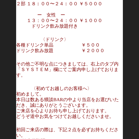
２部 １８︰００〜２４︰００ ￥５０００
ー 女性 ー
１３：００〜２４：００ ￥１０００
ドリンク飲み放題付き
〈ドリンク〉
各種ドリンク単品 ￥５００
ドリンク飲み放題 ￥２０００
その他ご不明な点につきましては、右上のタブ内
「ＳＹＳＴＥＭ」欄にてご案内申し上げておりま
す。
〈初めてお越しのお客様へ〉
初めまして。
本日は数ある猥談BARの中より当店をお選びいた
だき、誠にありがとうございます。
ご来店を心よりお待ち申し上げております。
どうぞ道中お気をつけてお越しくださいませ。
初回ご来店の際は、下記２点を必ずお持ちくださ
い。