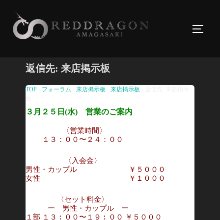
コ
ン
サイド
テ
ン
ツ
返信先: 来店掲示板
へ
ス
TOP
›
フォーラム
›
来店掲示板
›
来店掲示板
›
返信先: 来店掲示
板
キ
３月２５日(水) 営業のご案内
ッ
プ
〈営業時間〉
１３：００〜２４：００
〈入会金〉
男性・カップル ￥５０００
女性 ￥１０００
〈セット料金〉
ー 男性・カップル ー
１部 １３︰００〜１９︰００ ￥５０００