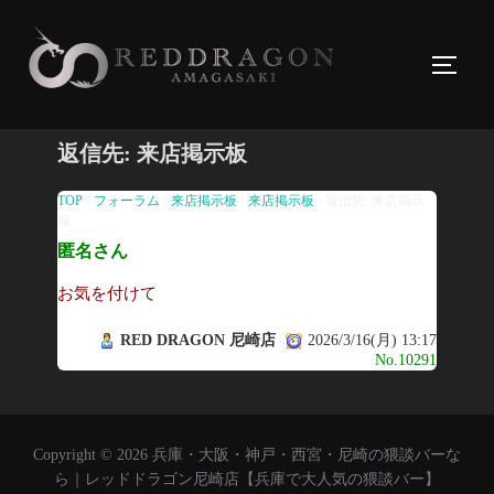
コ
ン
サイド
テ
ン
ツ
返信先: 来店掲示板
へ
ス
TOP
›
フォーラム
›
来店掲示板
›
来店掲示板
›
返信先: 来店掲示
板
キ
匿名さん
ッ
プ
お気を付けて
RED DRAGON 尼崎店
2026/3/16(月) 13:17
No.10291
Copyright © 2026 兵庫・大阪・神戸・西宮・尼崎の猥談バーな
ら｜レッドドラゴン尼崎店【兵庫で大人気の猥談バー】