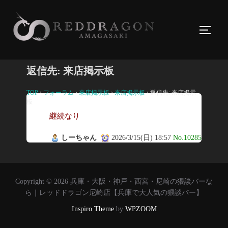
コ
ン
サイド
テ
ン
ツ
返信先: 来店掲示板
へ
ス
TOP
›
フォーラム
›
来店掲示板
›
来店掲示板
›
返信先: 来店掲示
板
キ
継続なり
ッ
プ
しーちゃん
2026/3/15(日) 18:57
No.10285
Copyright © 2026 兵庫・大阪・神戸・西宮・尼崎の猥談バーな
ら｜レッドドラゴン尼崎店【兵庫で大人気の猥談バー】
Inspiro Theme
by
WPZOOM