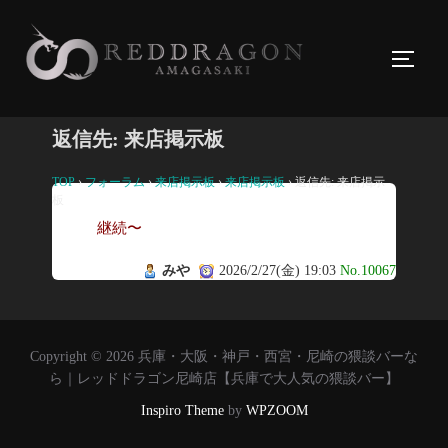
コ
ン
サイド
テ
ン
ツ
返信先: 来店掲示板
へ
ス
TOP
›
フォーラム
›
来店掲示板
›
来店掲示板
›
返信先: 来店掲示
板
キ
継続〜
ッ
プ
みや
2026/2/27(金) 19:03
No.10067
Copyright © 2026 兵庫・大阪・神戸・西宮・尼崎の猥談バーな
ら｜レッドドラゴン尼崎店【兵庫で大人気の猥談バー】
Inspiro Theme
by
WPZOOM