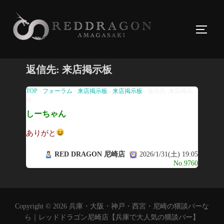
コ
ン
サイド
テ
ン
ツ
返信先: 来店掲示板
へ
ス
TOP
›
フォーラム
›
来店掲示板
›
来店掲示板
›
返信先: 来店掲示
板
キ
しーちゃん
ッ
プ
ありがと
RED DRAGON 尼崎店
2026/1/31(土) 19:05
No.9760
Copyright © 2026 兵庫・大阪・神戸・西宮・尼崎の猥談バーな
ら｜レッドドラゴン尼崎店【兵庫で大人気の猥談バー】