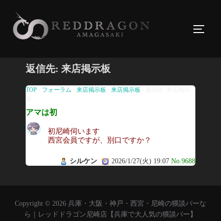
コ
ン
サイド
テ
ン
ツ
返信先: 来店掲示板
へ
ス
TOP
›
フォーラム
›
来店掲示板
›
来店掲示板
›
返信先: 来店掲示
板
キ
アマは初
ッ
プ
初尼崎伺います
西宮会員ですが、別口ですか？
シルケン
2026/1/27(火) 19:07
No.9688
Copyright © 2026 兵庫・大阪・神戸・西宮・尼崎の猥談バーな
ら｜レッドドラゴン尼崎店【兵庫で大人気の猥談バー】