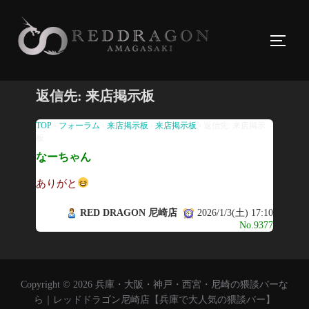
コ
ン
サイド
テ
ン
ツ
返信先: 来店掲示板
へ
ス
TOP
›
フォーラム
›
来店掲示板
›
来店掲示板
›
返信先: 来店掲示
板
キ
なーちゃん
ッ
プ
ありがと
RED DRAGON 尼崎店
2026/1/3(土) 17:10
No.9377
Copyright © 2026 兵庫・大阪・神戸・西宮・尼崎の猥談バーな
ら｜レッドドラゴン尼崎店【兵庫で大人気の猥談バー】