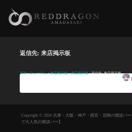
コ
ン
テ
ン
ツ
へ
返信先: 来店掲示板
ス
キ
ッ
TOP
›
フォーラム
›
来店掲示板
›
来店掲示板
›
返信先: 来店掲示板
プ
継続
Copyright © 2026 兵庫・大阪・神戸・西宮・尼崎の
で大人気の猥談バー】