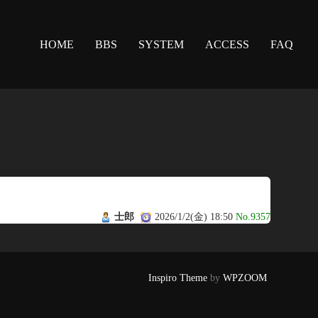
HOME
BBS
SYSTEM
ACCESS
FAQ
士郎
2026/1/2(金) 18:50
No.9357
Inspiro Theme
by
WPZOOM