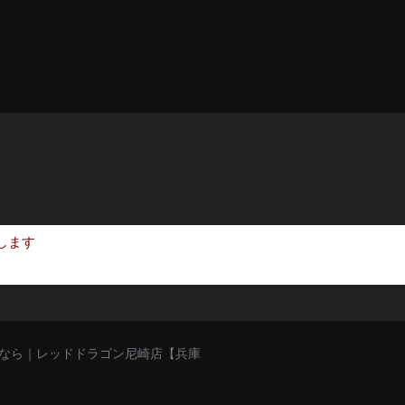
します
猥談バーなら｜レッドドラゴン尼崎店【兵庫