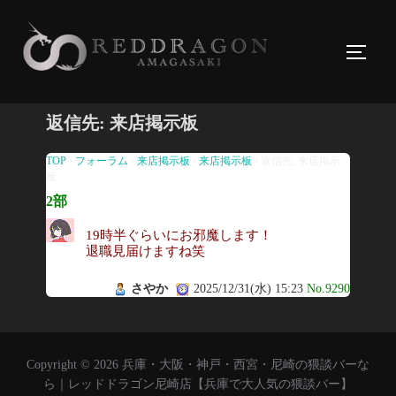
コ
ン
サイド
テ
ン
ツ
返信先: 来店掲示板
へ
ス
TOP
›
フォーラム
›
来店掲示板
›
来店掲示板
›
返信先: 来店掲示
板
キ
2部
ッ
プ
19時半ぐらいにお邪魔します！
退職見届けますね笑
さやか
2025/12/31(水) 15:23
No.9290
Copyright © 2026 兵庫・大阪・神戸・西宮・尼崎の猥談バーな
ら｜レッドドラゴン尼崎店【兵庫で大人気の猥談バー】