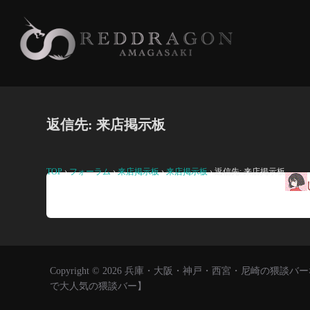
コ
ン
テ
ン
ツ
へ
返信先: 来店掲示板
ス
キ
ッ
TOP
›
フォーラム
›
来店掲示板
›
来店掲示板
›
返信先: 来店掲示板
プ
継続
Copyright © 2026 兵庫・大阪・神戸・西宮・尼崎の
で大人気の猥談バー】