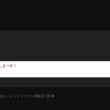
しまーす！
猥談バーなら｜レッドドラゴン尼崎店【兵庫