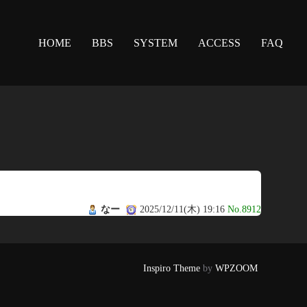
HOME
BBS
SYSTEM
ACCESS
FAQ
なー
2025/12/11(木) 19:16
No.8912
Inspiro Theme
by
WPZOOM