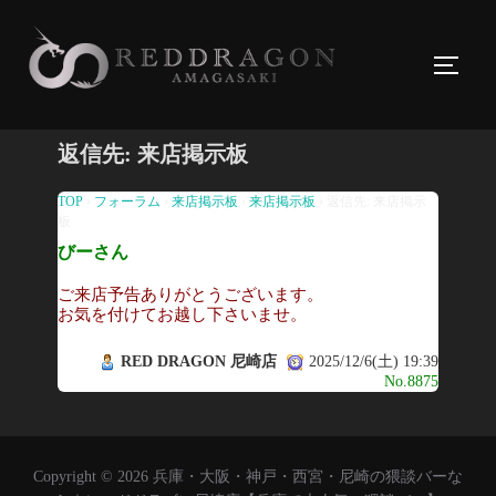
コ
ン
サイド
テ
ン
ツ
返信先: 来店掲示板
へ
ス
TOP
›
フォーラム
›
来店掲示板
›
来店掲示板
›
返信先: 来店掲示
板
キ
びーさん
ッ
プ
ご来店予告ありがとうございます。
お気を付けてお越し下さいませ。
RED DRAGON 尼崎店
2025/12/6(土) 19:39
No.8875
Copyright © 2026 兵庫・大阪・神戸・西宮・尼崎の猥談バーな