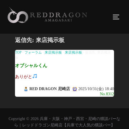
コ
ン
サイド
テ
ン
ツ
返信先: 来店掲示板
へ
ス
TOP
›
フォーラム
›
来店掲示板
›
来店掲示板
›
返信先: 来店掲示
板
キ
オブシャルくん
ッ
プ
ありがと
RED DRAGON 尼崎店
2025/10/31(金) 18:40
No.8312
Copyright © 2026 兵庫・大阪・神戸・西宮・尼崎の猥談バーな
ら｜レッドドラゴン尼崎店【兵庫で大人気の猥談バー】