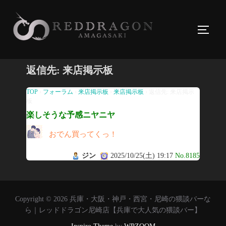
コ
ン
サイド
テ
ン
ツ
返信先: 来店掲示板
へ
ス
TOP
›
フォーラム
›
来店掲示板
›
来店掲示板
›
返信先: 来店掲示
板
キ
楽しそうな予感ニヤニヤ
ッ
プ
おでん買ってくっ！
ジン
2025/10/25(土) 19:17
No.8185
Copyright © 2026 兵庫・大阪・神戸・西宮・尼崎の猥談バーな
ら｜レッドドラゴン尼崎店【兵庫で大人気の猥談バー】